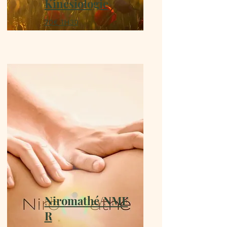
Kinésiologie
70€
1H30
Niromathé/NMF
R