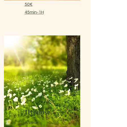
50€
45min-1H
Hypnose
A venir